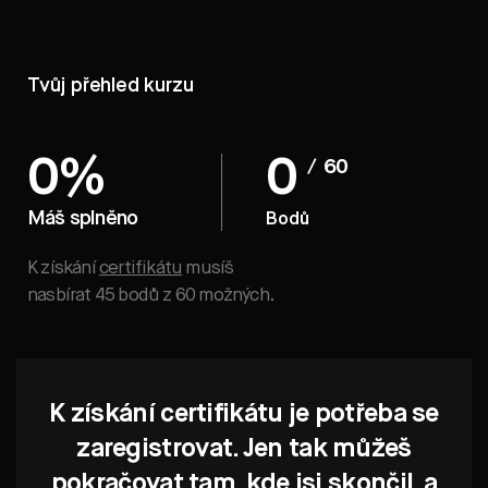
Tvůj přehled kurzu
0%
0
/ 60
Máš splněno
Bodů
K získání
certifikátu
musíš
nasbírat 45 bodů z 60 možných.
K získání certifikátu je potřeba se
zaregistrovat. Jen tak můžeš
pokračovat tam, kde jsi skončil, a