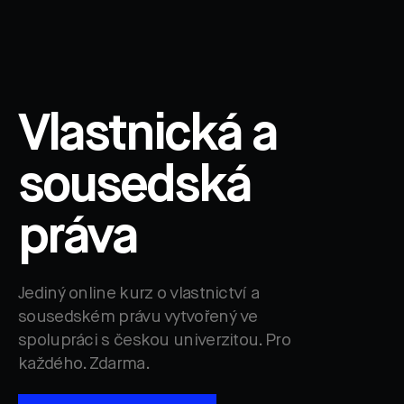
Vlastnická a
sousedská
práva
Jediný online kurz o vlastnictví a
sousedském právu vytvořený ve
spolupráci s českou univerzitou. Pro
každého. Zdarma.