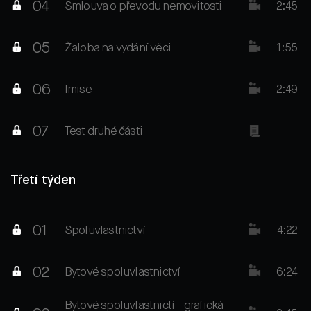
04
Smlouva o převodu nemovitosti
2:45
05
Žaloba na vydání věci
1:55
06
Imise
2:49
07
Test druhé části
Třetí týden
01
Spoluvlastnictví
4:22
02
Bytové spoluvlastnictví
6:24
Bytové spoluvlastnictí - grafická