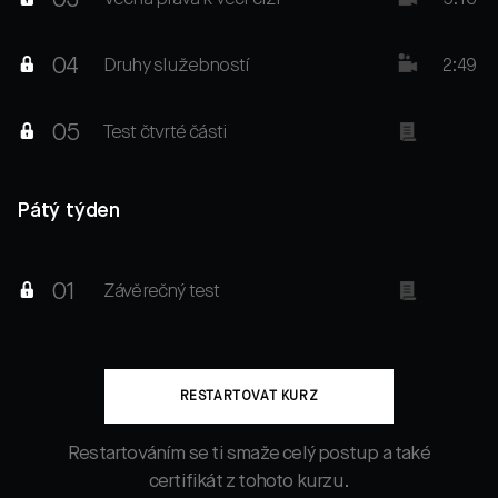
04
Druhy služebností
2:49
05
Test čtvrté části
Pátý týden
01
Závěrečný test
RESTARTOVAT KURZ
Restartováním se ti smaže celý postup a také
certifikát z tohoto kurzu.