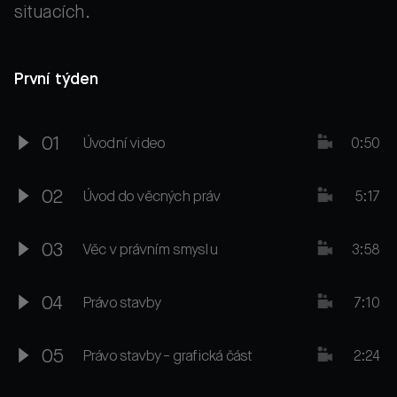
situacích.
První týden
01
Úvodní video
0:50
02
Úvod do věcných práv
5:17
03
Věc v právním smyslu
3:58
04
Právo stavby
7:10
05
Právo stavby - grafická část
2:24