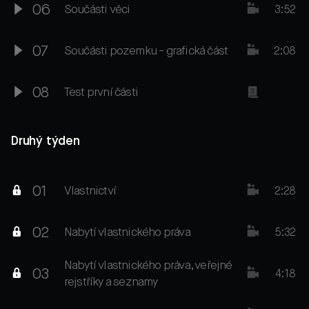
06
Součásti věci
3:52
07
Součásti pozemku - grafická část
2:08
08
Test první části
Druhý týden
01
Vlastnictví
2:28
02
Nabytí vlastnického práva
5:32
Nabytí vlastnického práva, veřejné
03
4:18
rejstříky a seznamy