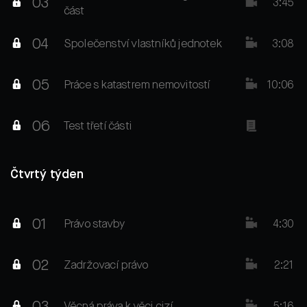
03
3:45
část
04
Společenství vlastníků jednotek
3:08
05
Práce s katastrem nemovitostí
10:06
06
Test třetí části
Čtvrtý týden
01
Právo stavby
4:30
02
Zadržovací právo
2:21
03
Věcná práva k věci cizí
5:16