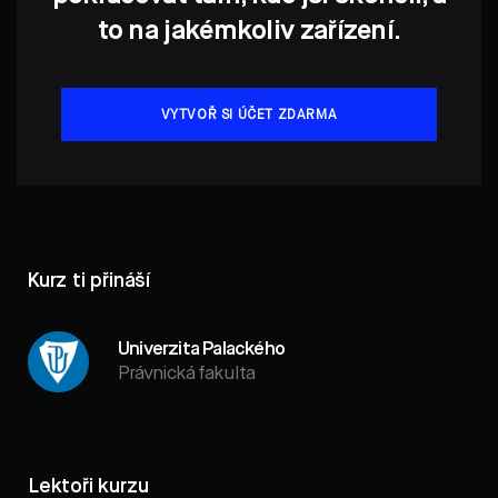
to na jakémkoliv zařízení.
VYTVOŘ SI ÚČET ZDARMA
Kurz ti přináší
Univerzita Palackého
Právnická fakulta
Lektoři kurzu