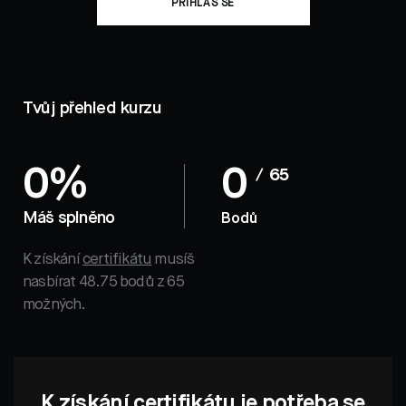
PŘIHLAS SE
Tvůj přehled kurzu
0%
0
/ 65
Máš splněno
Bodů
K získání
certifikátu
musíš
nasbírat 48.75 bodů z 65
možných.
K získání certifikátu je potřeba se