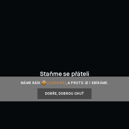
Staňme se přáteli
MÁME RÁDI
(COOKIES)
, A PROTO JE I SBÍRÁME.
Facebook
Instagram
YouTube
DOBŘE, DOBROU CHUŤ