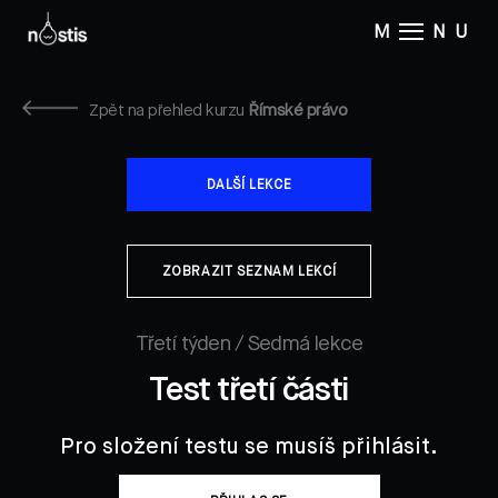
M
NU
Zpět na přehled kurzu
Římské právo
DALŠÍ LEKCE
ZOBRAZIT SEZNAM LEKCÍ
Třetí týden / Sedmá lekce
Test třetí části
Pro složení testu se musíš přihlásit.